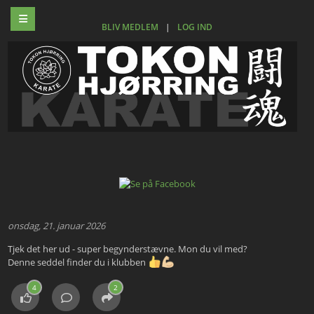
BLIV MEDLEM
|
LOG IND
onsdag, 21. januar 2026
Tjek det her ud - super begynderstævne. Mon du vil med?
Denne seddel finder du i klubben
4
2