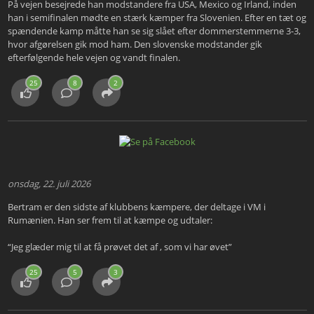
På vejen besejrede han modstandere fra USA, Mexico og Irland, inden
han i semifinalen mødte en stærk kæmper fra Slovenien. Efter en tæt og
spændende kamp måtte han se sig slået efter dommerstemmerne 3-3,
hvor afgørelsen gik mod ham. Den slovenske modstander gik
efterfølgende hele vejen og vandt finalen.
25
8
2
onsdag, 22. juli 2026
Bertram er den sidste af klubbens kæmpere, der deltage i VM i
Rumænien. Han ser frem til at kæmpe og udtaler:
“Jeg glæder mig til at få prøvet det af , som vi har øvet”
25
5
3