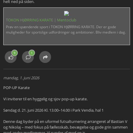
helt ned på siden.
TOKON HJØRRING KARATE | Mentoclub
Prøv en spændende sport i TOKON HJØRRING KARATE. Der er gode
muligheder for sportslige udfordringer og ambitioner. Bliv medlem i dag.
9
1
mandag, 1. juni 2026
POP-UP Karate
Vi inviterer til en hyggelig og sjov pop-up karate.
Søndag d. 21. juni 2026 Kl. 13.00–14.00 i Park Vendia, hal 1
Denne dag byder på en uformel futsalturnering arrangeret af Bastian V
og Nikolaj – med fokus på fællesskab, bevægelse og gode grin sammen
med andre medlemmer. Vi runder af med en is.