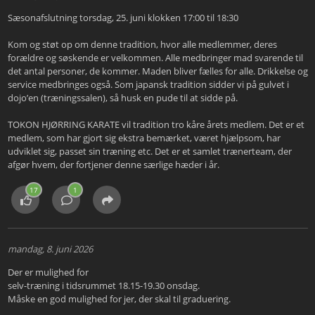
Sæsonafslutning torsdag, 25. juni klokken 17:00 til 18:30
Kom og støt op om denne tradition, hvor alle medlemmer, deres
forældre og søskende er velkommen. Alle medbringer mad svarende til
det antal personer, de kommer. Maden bliver fælles for alle. Drikkelse og
service medbringes også. Som japansk tradition sidder vi på gulvet i
dojo’en (træningssalen), så husk en pude til at sidde på.
TOKON HJØRRING KARATE vil tradition tro kåre årets medlem. Det er et
medlem, som har gjort sig ekstra bemærket, været hjælpsom, har
udviklet sig, passet sin træning etc. Det er et samlet trænerteam, der
afgør hvem, der fortjener denne særlige hæder i år.
17
1
mandag, 8. juni 2026
Der er mulighed for
selv-træning i tidsrummet 18.15-19.30 onsdag.
Måske en god mulighed for jer, der skal til graduering.