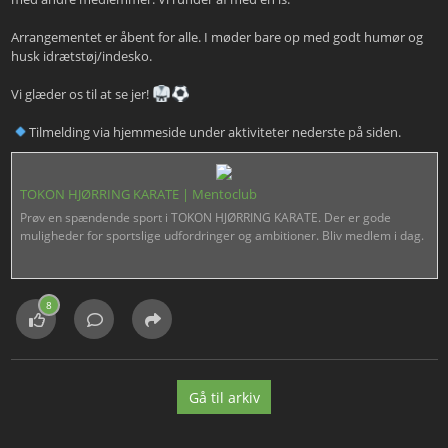
Arrangementet er åbent for alle. I møder bare op med godt humør og
husk idrætstøj/indesko.
Vi glæder os til at se jer!
Tilmelding via hjemmeside under aktiviteter nederste på siden.
TOKON HJØRRING KARATE | Mentoclub
Prøv en spændende sport i TOKON HJØRRING KARATE. Der er gode
muligheder for sportslige udfordringer og ambitioner. Bliv medlem i dag.
8
Gå til arkiv