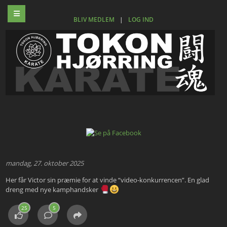
BLIV MEDLEM
|
LOG IND
mandag, 27. oktober 2025
Her får Victor sin præmie for at vinde “video-konkurrencen”. En glad
dreng med nye kamphandsker
25
5