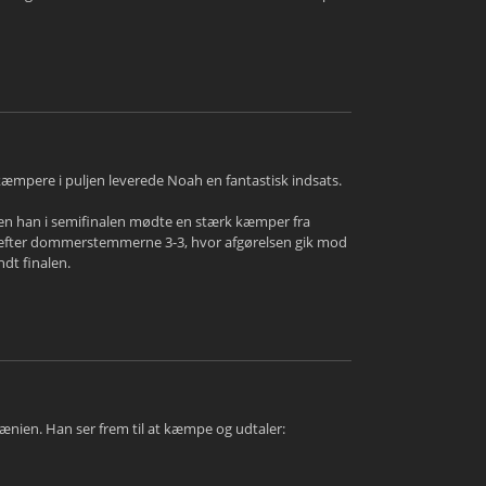
æmpere i puljen leverede Noah en fantastisk indsats.
den han i semifinalen mødte en stærk kæmper fra
t efter dommerstemmerne 3-3, hvor afgørelsen gik mod
dt finalen.
ænien. Han ser frem til at kæmpe og udtaler: