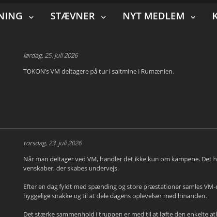
NING
STÆVNER
NYT MEDLEM
lørdag, 25. juli 2026
TOKON’s VM deltagere på tur i saltmine i Rumænien.
torsdag, 23. juli 2026
Når man deltager ved VM, handler det ikke kun om kampene. Det ha
venskaber, der skabes undervejs.
Efter en dag fyldt med spænding og store præstationer samles VM-delt
hyggelige snakke og til at dele dagens oplevelser med hinanden.
Det stærke sammenhold i truppen er med til at løfte den enkelte a