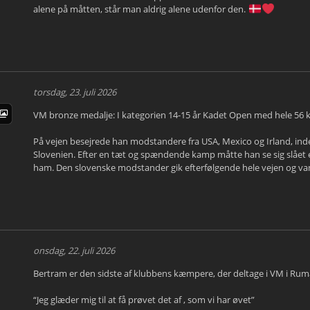
alene på måtten, står man aldrig alene udenfor den.
torsdag, 23. juli 2026
VM bronze medalje: I kategorien 14-15 år Kadet Open med hele 56 k
På vejen besejrede han modstandere fra USA, Mexico og Irland, in
Slovenien. Efter en tæt og spændende kamp måtte han se sig slåe
ham. Den slovenske modstander gik efterfølgende hele vejen og van
onsdag, 22. juli 2026
Bertram er den sidste af klubbens kæmpere, der deltage i VM i Rum
“Jeg glæder mig til at få prøvet det af , som vi har øvet”