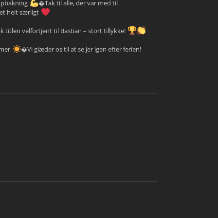
 opbakning
�Tak til alle, der var med til
et helt særligt
itlen velfortjent til Bastian – stort tillykke!
mmer
�Vi glæder os til at se jer igen efter ferien!